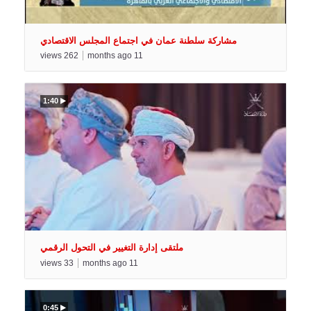
مشاركة سلطنة عمان في اجتماع المجلس الاقتصادي
والاجتماعي العربي بالقاهرة
views
262
months ago
11
1:40
ملتقى إدارة التغيير في التحول الرقمي
views
33
months ago
11
0:45